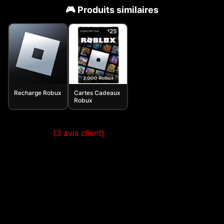
🎮 Produits similaires
Recharge Robux
Cartes Cadeaux
Robux
(
3
avis client)
Noté
2
4.00
sur 5
basé
sur
notations
client