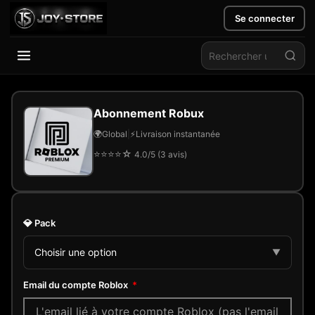
Se connecter
Aller
au
Abonnement Robux
contenu
🌍
Global
|
⚡
Livraison instantanée
⭐
⭐
⭐
⭐
☆
4.0/5 (3 avis)
💎
Pack
Choisir une option
▼
Email du compte Roblox
*