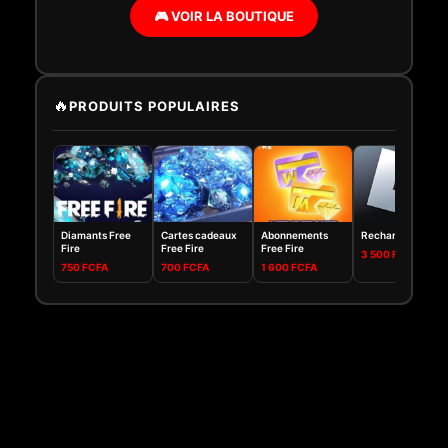
🎮 VOIR LA BOUTIQUE
JOY•STORE Assistant
🔥
PRODUITS POPULAIRES
En ligne
Diamants Free
Cartes cadeaux
Abonnements
Recharge Robux
Fire
Free Fire
Free Fire
3 500 FCFA
750 FCFA
700 FCFA
1 600 FCFA