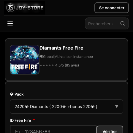
Se connecter
Aller
au
Diamants Free Fire
contenu
🌍
Global
|
⚡
Livraison instantanée
⭐
⭐
⭐
⭐
⭐
4.5/5 (85 avis)
💎
Pack
2420💎 Diamants ( 2200💎 +bonus 220💎 )
▼
ID Free Fire
*
Vérifier