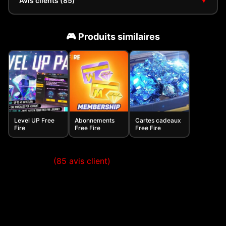
Avis clients (85)
▼
🎮 Produits similaires
Level UP Free
Abonnements
Cartes cadeaux
Fire
Free Fire
Free Fire
(
85
avis client)
Noté
84
4.51
sur 5
basé sur
notations
client